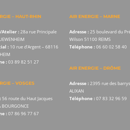
RGIE – HAUT-RHIN
AIR ENERGIE – MARNE
Atelier :
28a rue Principale
Adresse :
25 boulevard du Pr
GUEWENHEIM
Wilson 51100 REIMS
ial :
10 rue d’Argent – 68116
Téléphone :
06 60 02 58 40
HEIM
ne :
03 89 82 51 27
AIR ENERGIE – DRÔME
ERGIE – VOSGES
Adresse :
2395 rue des barry
ALIXAN
:
56 route du Haut Jacques
Téléphone :
07 83 32 96 59
A BOURGONCE
ne :
07 86 96 77 67